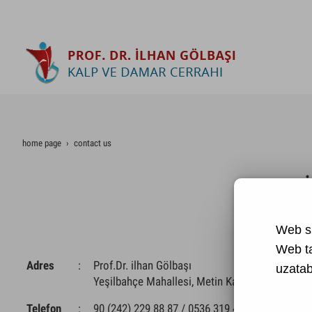
home page
contact us
Web si
Web t
Adres
:
Prof.Dr. ilhan Gölbaşı
uzatabi
Yeşilbahçe Mahallesi, Metin Kasapoğlu caddesi
Telefon
:
90 (242) 229 88 87 / 0536 319 47 66