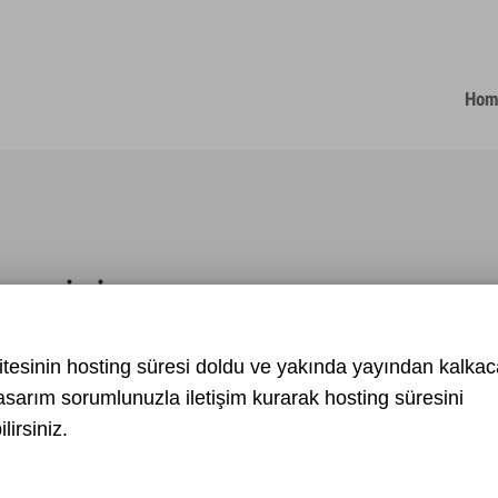
Hom
İLETİŞİM
tesinin hosting süresi doldu ve yakında yayından kalkaca
asarım
sorumlunuzla iletişim kurarak hosting süresini
lirsiniz.
, Yorgancıoğlu sitesi, A blok, Kat:1, No:4 Muratpaşa / ANTALYA